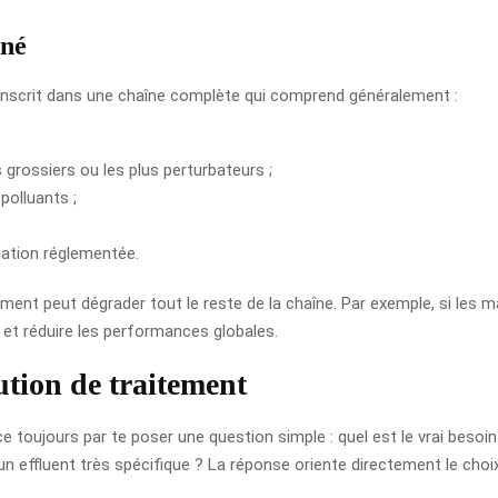
ené
Il s’inscrit dans une chaîne complète qui comprend généralement :
s grossiers ou les plus perturbateurs ;
polluants ;
cuation réglementée.
ement peut dégrader tout le reste de la chaîne. Par exemple, si les
l et réduire les performances globales.
tion de traitement
toujours par te poser une question simple : quel est le vrai besoin d
’un effluent très spécifique ? La réponse oriente directement le choi