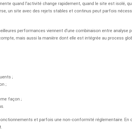
nente quand l’activité change rapidement, quand le site est isolé, qu
erse, un site avec des rejets stables et continus peut parfois nécessi
lleures performances viennent d’une combinaison entre analyse préa
ompte, mais aussi la manière dont elle est intégrée au process glob
uents ;
on ;
même façon ;
us.
onctionnements et parfois une non-conformité réglementaire. En c
t.