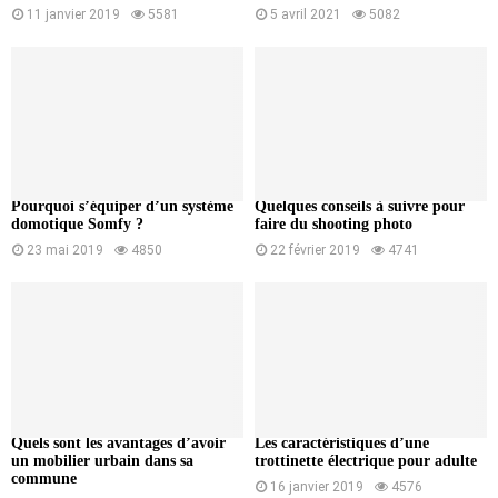
11 janvier 2019
5581
5 avril 2021
5082
Pourquoi s’équiper d’un système
Quelques conseils à suivre pour
domotique Somfy ?
faire du shooting photo
23 mai 2019
4850
22 février 2019
4741
Quels sont les avantages d’avoir
Les caractéristiques d’une
un mobilier urbain dans sa
trottinette électrique pour adulte
commune
16 janvier 2019
4576