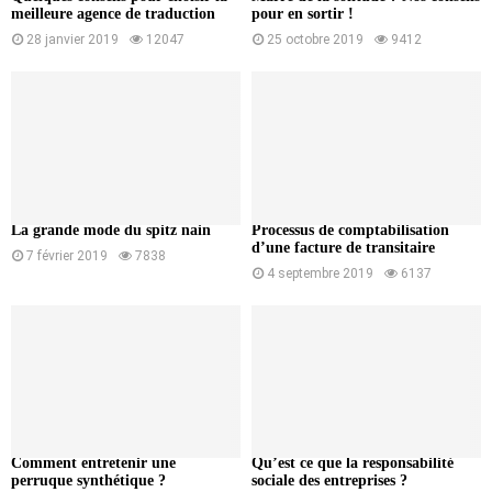
meilleure agence de traduction
pour en sortir !
28 janvier 2019
12047
25 octobre 2019
9412
La grande mode du spitz nain
Processus de comptabilisation
d’une facture de transitaire
7 février 2019
7838
4 septembre 2019
6137
Comment entretenir une
Qu’est ce que la responsabilité
perruque synthétique ?
sociale des entreprises ?