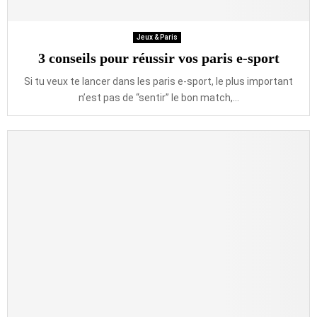
Jeux & Paris
3 conseils pour réussir vos paris e-sport
Si tu veux te lancer dans les paris e-sport, le plus important
n’est pas de “sentir” le bon match,...