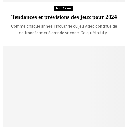
Jeux & Paris
Tendances et prévisions des jeux pour 2024
Comme chaque année, l’industrie du jeu vidéo continue de
se transformer à grande vitesse. Ce qui était il y...