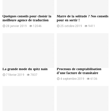
Quelques conseils pour choisir la
Marre de la solitude ? Nos conseils
meilleure agence de traduction
pour en sortir !
28 janvier 2019
12046
25 octobre 2019
9411
La grande mode du spitz nain
Processus de comptabilisation
d’une facture de transitaire
7 février 2019
7837
4 septembre 2019
6136