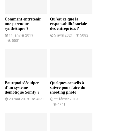
Comment entretenir
Qu’est ce que la
une perruque
responsabilité sociale
synthétique ?
des entreprises ?
11 janvier 2019
5 avril 2021
5082
5581
Pourquoi s’équiper
Quelques conseils à
d’un système
suivre pour faire du
domotique Somfy ?
shooting photo
23 mai 2019
4850
22 février 2019
4741