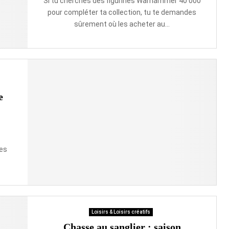
Si tu cherches des figurines Warhammer 40’000
pour compléter ta collection, tu te demandes
sûrement où les acheter au...
e
 es
Loisirs & Loisirs créatifs
Chasse au sanglier : saison