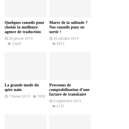
Quelques conseils pour
Marre de la solitude ?
choisir la meilleure
Nos conseils pour en
agence de traduction
sortir !
28 janvier 2019
25 octobre 2019
12047
9412
La grande mode du
Processus de
spitz nain
comptabilisation d’une
facture de transitaire
7 février 2019
7838
4 septembre 2019
6137