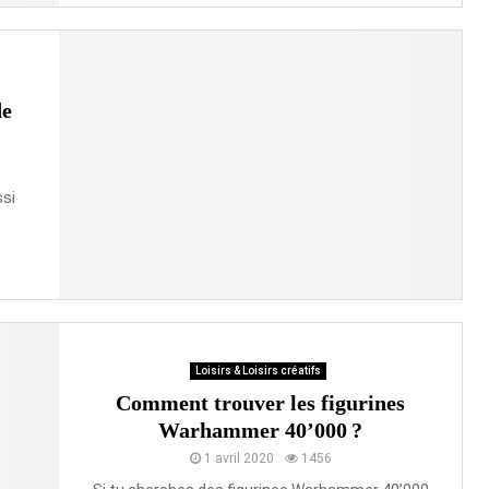
de
ssi
Loisirs & Loisirs créatifs
Comment trouver les figurines
Warhammer 40’000 ?
1 avril 2020
1456