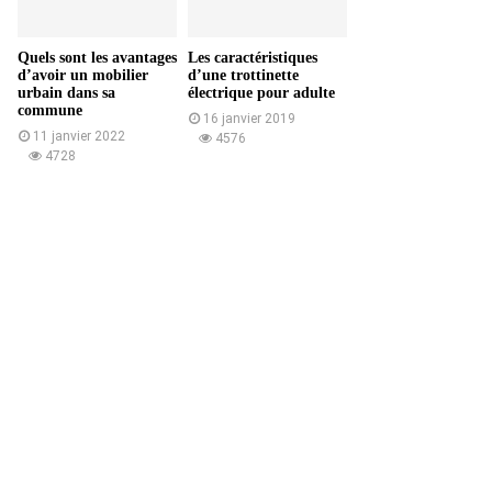
Quels sont les avantages
Les caractéristiques
d’avoir un mobilier
d’une trottinette
urbain dans sa
électrique pour adulte
commune
16 janvier 2019
11 janvier 2022
4576
4728