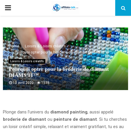
PRIMARY
MENU
Home
Loisirs & Loisirs créatifs
Pourquoi opter pour la broderie de diamant DIAMS’IT™
Loisirs & Loisirs créatifs
Pourquoi opter pour la broderie de diamant
DIAMS’IT™
10 avril 2020
1538
Plonge dans l’univers du
diamond painting
, aussi appelé
broderie de diamant
ou
peinture de diamant
. Si tu cherches
un loisir créatif simple, relaxant et vraiment gratifiant, tu es au