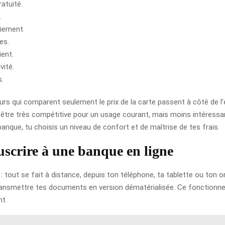
ratuité.
.
aiement.
es.
ient.
vité.
s.
rs qui comparent seulement le prix de la carte passent à côté de l’es
 être très compétitive pour un usage courant, mais moins intéressant
banque, tu choisis un niveau de confort et de maîtrise de tes frais.
uscrire à une banque en ligne
out se fait à distance, depuis ton téléphone, ta tablette ou ton ordi
ransmettre tes documents en version dématérialisée. Ce fonctionne
nt.