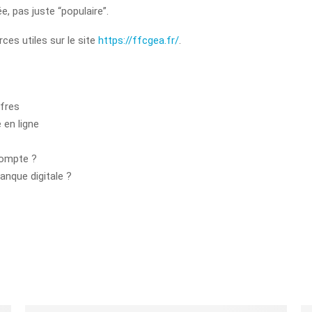
e, pas juste “populaire”.
rces utiles sur le site
https://ffcgea.fr/
.
ffres
 en ligne
compte ?
anque digitale ?