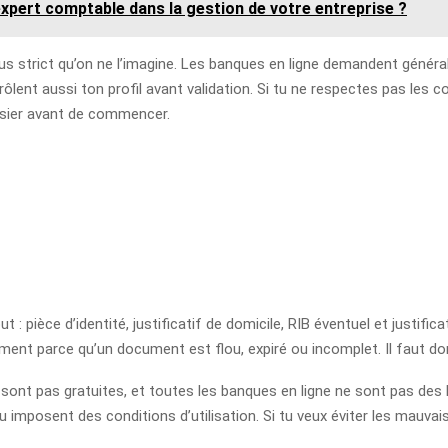
expert comptable dans la gestion de votre entreprise ?
us strict qu’on ne l’imagine. Les banques en ligne demandent générale
ôlent aussi ton profil avant validation. Si tu ne respectes pas les con
ossier avant de commencer.
t : pièce d’identité, justificatif de domicile, RIB éventuel et justifi
ent parce qu’un document est flou, expiré ou incomplet. Il faut donc
e sont pas gratuites, et toutes les banques en ligne ne sont pas des
imposent des conditions d’utilisation. Si tu veux éviter les mauvaise