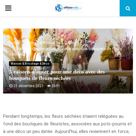
PRIMARY
MENU
Home
Maison & Bricolage & Déco
5 raisons d’opter pour une déco avec des bouquets de fleurs
séchées
Maison & Bricolage & Déco
5 raisons d’opter pour une déco avec des
bouquets de fleurs séchées
21 décembre 2021
2691
Pendant longtemps, les fleurs séchées étaient reléguées au
fond des boutiques de fleuristes, associées aux pots-pourris et
à une déco un peu datée. Aujourd’hui, elles reviennent en force,