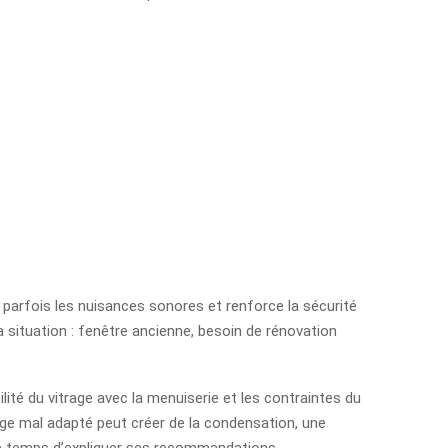
it parfois les nuisances sonores et renforce la sécurité
ta situation : fenêtre ancienne, besoin de rénovation
lité du vitrage avec la menuiserie et les contraintes du
trage mal adapté peut créer de la condensation, une
d le temps d’expliquer ses recommandations.