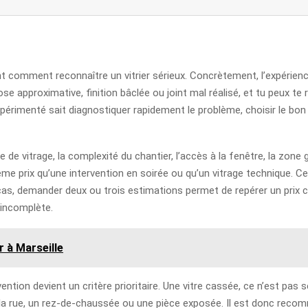
nt comment reconnaître un vitrier sérieux. Concrètement, l’expérie
 approximative, finition bâclée ou joint mal réalisé, et tu peux te r
expérimenté sait diagnostiquer rapidement le problème, choisir le bon 
type de vitrage, la complexité du chantier, l’accès à la fenêtre, la zon
prix qu’une intervention en soirée ou qu’un vitrage technique. Ce q
 cas, demander deux ou trois estimations permet de repérer un prix 
incomplète.
 à Marseille
vention devient un critère prioritaire. Une vitre cassée, ce n’est pas
la rue, un rez-de-chaussée ou une pièce exposée. Il est donc recomman