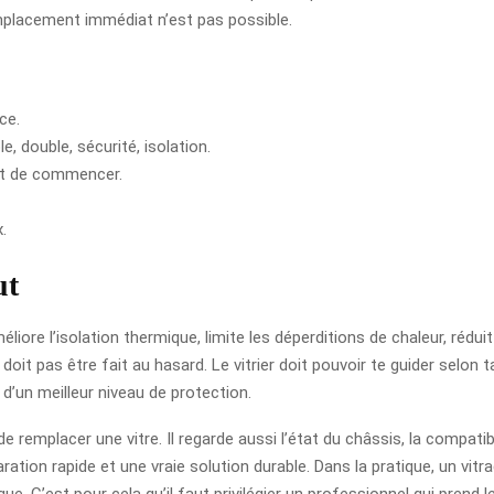
emplacement immédiat n’est pas possible.
ce.
le, double, sécurité, isolation.
ant de commencer.
.
ut
éliore l’isolation thermique, limite les déperditions de chaleur, rédu
 doit pas être fait au hasard. Le vitrier doit pouvoir te guider selon 
’un meilleur niveau de protection.
remplacer une vitre. Il regarde aussi l’état du châssis, la compatibi
aration rapide et une vraie solution durable. Dans la pratique, un vi
ue. C’est pour cela qu’il faut privilégier un professionnel qui pren