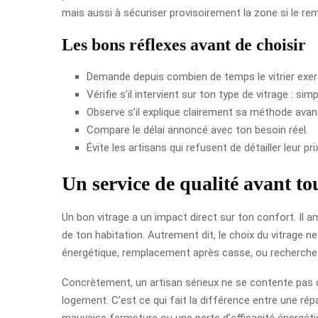
mais aussi à sécuriser provisoirement la zone si le r
Les bons réflexes avant de choisir
Demande depuis combien de temps le vitrier exer
Vérifie s’il intervient sur ton type de vitrage : simp
Observe s’il explique clairement sa méthode av
Compare le délai annoncé avec ton besoin réel.
Évite les artisans qui refusent de détailler leur prix
Un service de qualité avant to
Un bon vitrage a un impact direct sur ton confort. Il am
de ton habitation. Autrement dit, le choix du vitrage ne
énergétique, remplacement après casse, ou recherche d
Concrètement, un artisan sérieux ne se contente pas de 
logement. C’est ce qui fait la différence entre une rép
mauvaise fermeture ou une perte d’efficacité énergétiq