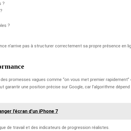
s ?
 ?
bles ?
ence n’arrive pas à structurer correctement sa propre présence en lign
formance
 des promesses vagues comme “on vous met premier rapidement” ou 
ut garantir une position précise sur Google, car l’algorithme dépen
anger l’écran d’un iPhone 7
ue de travail et des indicateurs de progression réalistes.