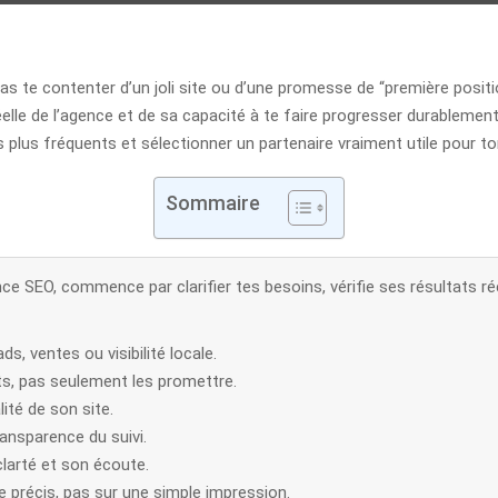
pas te contenter d’un joli site ou d’une promesse de “première posit
réelle de l’agence et de sa capacité à te faire progresser durableme
 plus fréquents et sélectionner un partenaire vraiment utile pour to
Sommaire
e SEO, commence par clarifier tes besoins, vérifie ses résultats rée
ds, ventes ou visibilité locale.
ts, pas seulement les promettre.
lité de son site.
ransparence du suivi.
clarté et son écoute.
e précis, pas sur une simple impression.