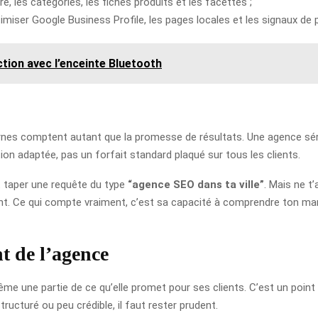
ure, les catégories, les fiches produits et les facettes ;
optimiser Google Business Profile, les pages locales et les signaux de 
ction avec l’enceinte Bluetooth
ternes comptent autant que la promesse de résultats. Une agence séri
ion adaptée, pas un forfait standard plaqué sur tous les clients.
t taper une requête du type
“agence SEO dans ta ville”
. Mais ne t
sant. Ce qui compte vraiment, c’est sa capacité à comprendre ton mar
nt de l’agence
me une partie de ce qu’elle promet pour ses clients. C’est un point d
structuré ou peu crédible, il faut rester prudent.