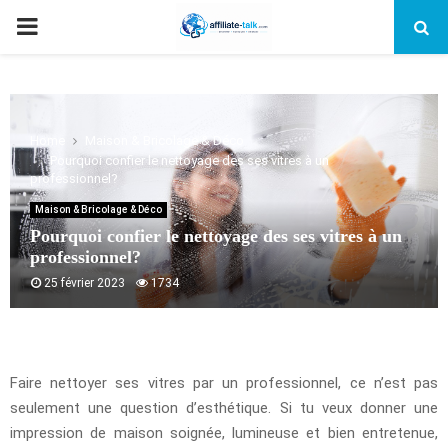
PRIMARY
MENU
Home
Maison & Bricolage & Déco
Pourquoi confier le nettoyage des ses vitres à un
professionnel?
Maison & Bricolage & Déco
Pourquoi confier le nettoyage des ses vitres à un
professionnel?
25 février 2023
1734
Faire nettoyer ses vitres par un professionnel, ce n’est pas
seulement une question d’esthétique. Si tu veux donner une
impression de maison soignée, lumineuse et bien entretenue,