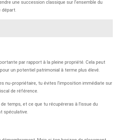
tendre une succession classique sur l’ensemble du
e départ.
ortante par rapport à la pleine propriété. Cela peut
pour un potentiel patrimonial à terme plus élevé.
nu-propriétaire, tu évites l’imposition immédiate sur
iscal de référence.
en de temps, et ce que tu récupéreras à l’issue du
t spéculative.
 du démembrement. Mais si ton horizon de placement