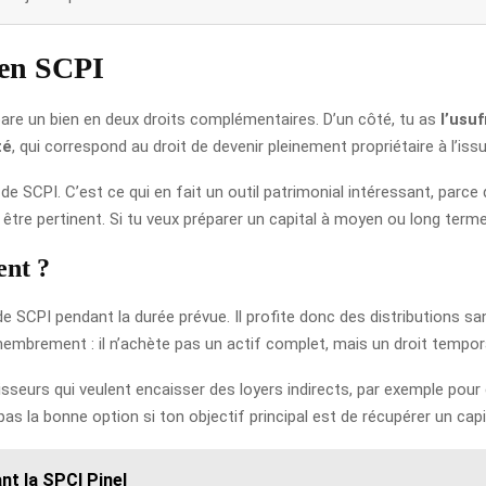
 en SCPI
re un bien en deux droits complémentaires. D’un côté, tu as
l’usuf
té
, qui correspond au droit de devenir pleinement propriétaire à l’issu
 de SCPI. C’est ce qui en fait un outil patrimonial intéressant, parce
t être pertinent. Si tu veux préparer un capital à moyen ou long term
ent ?
de SCPI pendant la durée prévue. Il profite donc des distributions san
embrement : il n’achète pas un actif complet, mais un droit tempora
isseurs qui veulent encaisser des loyers indirects, par exemple pour 
as la bonne option si ton objectif principal est de récupérer un capit
ant la SPCI Pinel