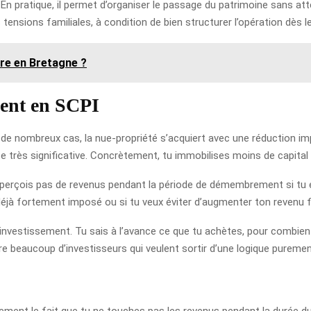
n pratique, il permet d’organiser le passage du patrimoine sans at
 tensions familiales, à condition de bien structurer l’opération dès l
ire en Bretagne ?
ent en SCPI
 de nombreux cas, la nue-propriété s’acquiert avec une réduction imp
te très significative. Concrètement, tu immobilises moins de capital 
erçois pas de revenus pendant la période de démembrement si tu es 
s déjà fortement imposé ou si tu veux éviter d’augmenter ton revenu f
é de l’investissement. Tu sais à l’avance ce que tu achètes, pour combi
re beaucoup d’investisseurs qui veulent sortir d’une logique puremen
lement le fait que tu ne touches pas les revenus pendant la durée