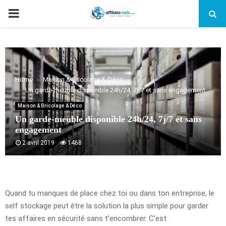
PRIMARY
MENU
Home
Maison & Bricolage & Déco
Un garde-meuble disponible 24h/24, 7j/7 et sans engagement
Maison & Bricolage & Déco
Un garde-meuble disponible 24h/24, 7j/7 et sans
engagement
2 avril 2019
1468
Quand tu manques de place chez toi ou dans ton entreprise, le
self stockage peut être la solution la plus simple pour garder
tes affaires en sécurité sans t’encombrer. C’est