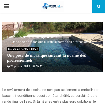
PRIMARY
MENU
Home
Maison & Bricolage & Déco
Une pose de mosaïque suivant la norme des professionnels
Maison & Bricolage & Déco
Une pose de mosaïque suivant la norme des
professionnels
20 janvier 2019
3942
Le revêtement de piscine ne sert pas seulement à embellir ton
bassin : il conditionne aussi son étanchéité, sa durabilité et le
rendu final de l’eau. Si tu hésites entre plusieurs solutions, le