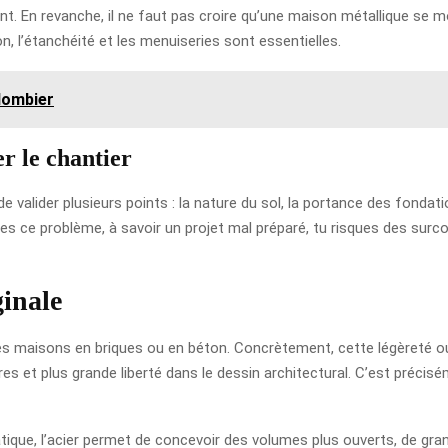
nt. En revanche, il ne faut pas croire qu’une maison métallique se 
n, l’étanchéité et les menuiseries sont essentielles.
plombier
er le chantier
valider plusieurs points : la nature du sol, la portance des fondati
ntres ce problème, à savoir un projet mal préparé, tu risques des su
ginale
es maisons en briques ou en béton. Concrètement, cette légèreté ouv
es et plus grande liberté dans le dessin architectural. C’est précisé
atique, l’acier permet de concevoir des volumes plus ouverts, de gr