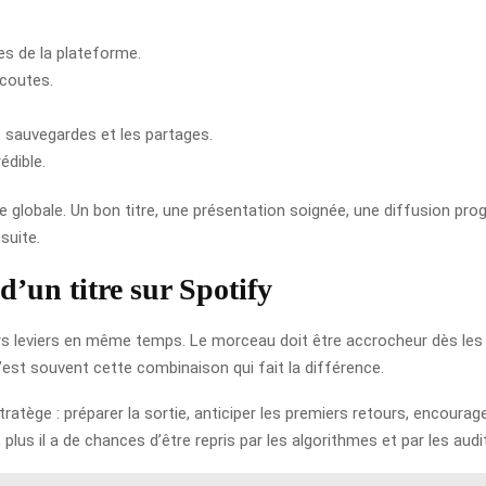
es de la plateforme.
écoutes.
 sauvegardes et les partages.
édible.
gie globale. Un bon titre, une présentation soignée, une diffusion 
suite.
’un titre sur Spotify
sieurs leviers en même temps. Le morceau doit être accrocheur dès le
C’est souvent cette combinaison qui fait la différence.
tège : préparer la sortie, anticiper les premiers retours, encourag
lus il a de chances d’être repris par les algorithmes et par les audi