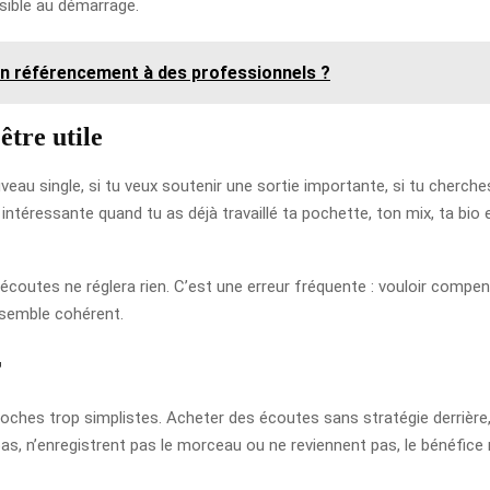
sible au démarrage.
on référencement à des professionnels ?
être utile
veau single, si tu veux soutenir une sortie importante, si tu cherches
tre intéressante quand tu as déjà travaillé ta pochette, ton mix, ta 
 écoutes ne réglera rien. C’est une erreur fréquente : vouloir comp
nsemble cohérent.
r
approches trop simplistes. Acheter des écoutes sans stratégie derrière,
as, n’enregistrent pas le morceau ou ne reviennent pas, le bénéfice r