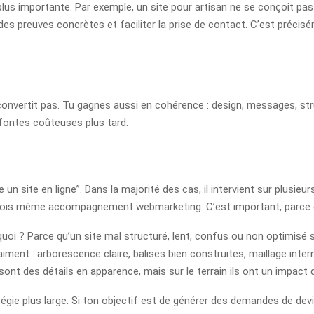
plus importante. Par exemple, un site pour artisan ne se conçoit pas 
es preuves concrètes et faciliter la prise de contact. C’est précisé
e convertit pas. Tu gagnes aussi en cohérence : design, messages, s
refontes coûteuses plus tard.
 site en ligne”. Dans la majorité des cas, il intervient sur plusieurs
fois même accompagnement webmarketing. C’est important, parce qu’u
quoi ? Parce qu’un site mal structuré, lent, confus ou non optimisé se
aiment : arborescence claire, balises bien construites, maillage int
nt des détails en apparence, mais sur le terrain ils ont un impact dire
égie plus large. Si ton objectif est de générer des demandes de devi