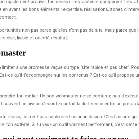
doit rapidement prouver ton sérieux. Les visiteurs comparent très vi
n avant les bons éléments : expertise, réalisations, zones d’interve
 contact.
ortunités non pas parce qu’elles n’ont pas de site, mais parce que l
clair, lisible et orienté résultat.
bmaster
te limiter à une promesse vague du type “site rapide et pas cher”. P
 Est-ce qu’il t’accompagne sur les contenus ? Est-ce qu’il propose un
prendre ton métier. Un bon webmaster ne se contente pas d’exécuter
st souvent ce niveau d’écoute qui fait la différence entre un prestata
 site réussi, ce n’est pas seulement un beau design. C’est un site qui 
 ton activité. Si tu veux un outil vraiment performant, c’est cette vi