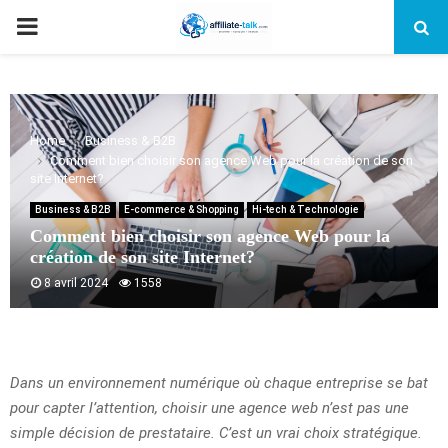
PRIMARY
MENU
Home
Business & B2B
Comment bien choisir son agence Web pour la création de son
site Internet?
Business & B2B
E-commerce & Shopping
Hi-tech & Technologie
Comment bien choisir son agence Web pour la
création de son site Internet?
8 avril 2024
1558
Dans un environnement numérique où chaque entreprise se bat
pour capter l’attention, choisir une agence web n’est pas une
simple décision de prestataire. C’est un vrai choix stratégique.