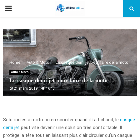
PRIMARY
MENU
Home
Auto & Moto
Le casque demi jet pour faire de la moto
Auto & Moto
Le casque demi jet pour faire de la moto
21 mars 2019
1640
Si tu roules à moto ou en scooter quand il fait chaud, le
casque
demi jet
peut vite devenir une solution très confortable. Il
protège la tête tout en laissant plus d’air circuler qu’un casque