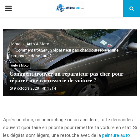
PRIMARY
MENU
Home
Auto & Moto
Comment trouver un réparateur pas cher pour réparer une
carrosserie de voiture ?
Auto & Moto
Comment trouver un réparateur pas cher pour
réparer une carrosserie de voiture ?
9 octobre 2020
1314
Après un choc, un accrochage ou un accident, tu te demandes
souvent quoi faire en priorité pour remettre ta voiture en état. Si
les dégâts sont légers, une retouche avec de la
peinture auto