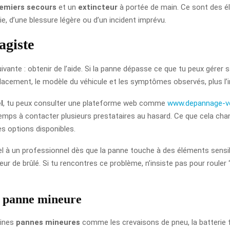
remiers secours
et un
extincteur
à portée de main. Ce sont des él
e, d’une blessure légère ou d’un incident imprévu.
agiste
 suivante : obtenir de l’aide. Si la panne dépasse ce que tu peux gér
lacement, le modèle du véhicule et les symptômes observés, plus l’in
l
, tu peux consulter une plateforme web comme
www.depannage-v
emps à contacter plusieurs prestataires au hasard. Ce que cela chang
es options disponibles.
pel à un professionnel dès que la panne touche à des éléments sensib
ur de brûlé. Si tu rencontres ce problème, n’insiste pas pour rouler 
e panne mineure
aines
pannes mineures
comme les crevaisons de pneu, la batterie f