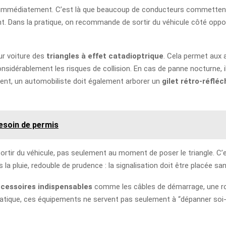
ible immédiatement. C’est là que beaucoup de conducteurs commettent 
ent. Dans la pratique, on recommande de sortir du véhicule côté opposé
eur voiture des
triangles à effet catadioptrique
. Cela permet aux 
onsidérablement les risques de collision. En cas de panne nocturne, 
ent, un automobiliste doit également arborer un
gilet rétro-réflé
besoin de permis
sortir du véhicule, pas seulement au moment de poser le triangle. C’
us la pluie, redouble de prudence : la signalisation doit être placée sa
cessoires indispensables
comme les câbles de démarrage, une ro
 pratique, ces équipements ne servent pas seulement à “dépanner soi