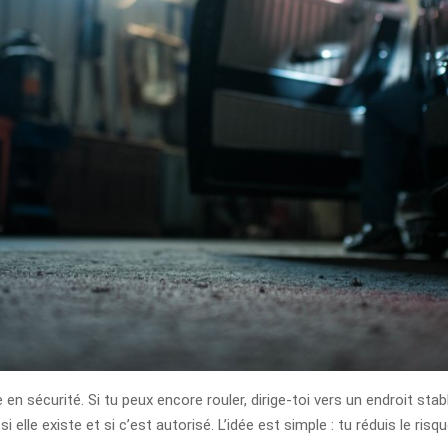
en sécurité. Si tu peux encore rouler, dirige-toi vers un endroit stabl
i elle existe et si c’est autorisé. L’idée est simple : tu réduis le ri