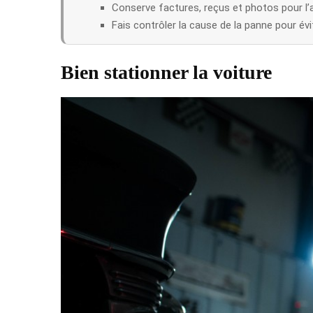
Conserve factures, reçus et photos pour l’
Fais contrôler la cause de la panne pour évit
Bien stationner la voiture