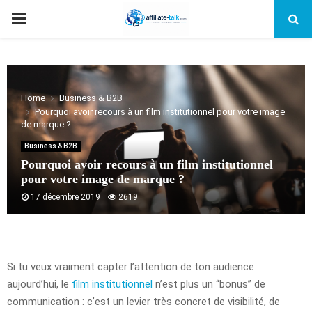
PRIMARY
MENU
Home
Business & B2B
Pourquoi avoir recours à un film institutionnel pour votre image
de marque ?
Business & B2B
Pourquoi avoir recours à un film institutionnel
pour votre image de marque ?
17 décembre 2019
2619
Si tu veux vraiment capter l’attention de ton audience
aujourd’hui, le
film institutionnel
n’est plus un “bonus” de
communication : c’est un levier très concret de visibilité, de