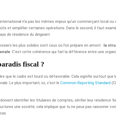
’international n’a pas les mêmes enjeux qu’un commerçant local ou q
ûts et simplifier certaines opérations. Dans le second, il faut exami
ys de résidence du dirigeant.
siers les plus solides sont ceux où l’on prépare en amont :
la str
ionale
. C’est cette cohérence qui fait la différence entre une organ
aradis fiscal ?
 dire que le cadre est lourd ou défavorable. Cela signifie surtout qu
ale. Le plus important, ici, c’est le
Common Reporting Standard
(CR
oivent identifier les titulaires de comptes, vérifier leur résidence 
tures une société, cela implique que tu ne peux pas raisonner comme
cas.