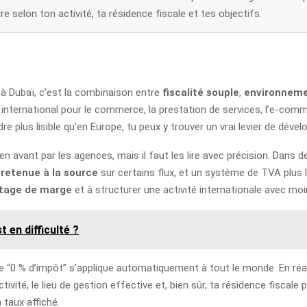
re selon ton activité, ta résidence fiscale et tes objectifs.
ï
s à Dubaï, c’est la combinaison entre
fiscalité souple
,
environnem
international pour le commerce, la prestation de services, l’e-comm
e plus lisible qu’en Europe, tu peux y trouver un vrai levier de déve
en avant par les agences, mais il faut les lire avec précision. Dans
 retenue à la source
sur certains flux, et un système de TVA plus
tage de marge
et à structurer une activité internationale avec moin
 en difficulté ?
que “0 % d’impôt” s’applique automatiquement à tout le monde. En réali
tivité, le lieu de gestion effective et, bien sûr, ta résidence fiscale 
 taux affiché.