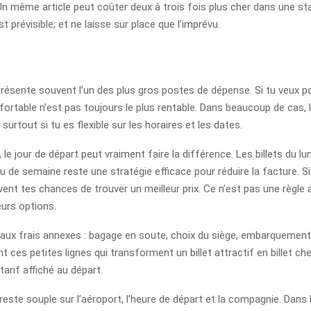
n même article peut coûter deux à trois fois plus cher dans une sta
 prévisible, et ne laisse sur place que l’imprévu.
résente souvent l’un des plus gros postes de dépense. Si tu veux pay
onfortable n’est pas toujours le plus rentable. Dans beaucoup de ca
surtout si tu es flexible sur les horaires et les dates.
, le jour de départ peut vraiment faire la différence. Les billets du
ieu de semaine reste une stratégie efficace pour réduire la facture. S
t tes chances de trouver un meilleur prix. Ce n’est pas une règle a
urs options.
 aux frais annexes : bagage en soute, choix du siège, embarquement
 ces petites lignes qui transforment un billet attractif en billet che
 tarif affiché au départ.
este souple sur l’aéroport, l’heure de départ et la compagnie. Dans b