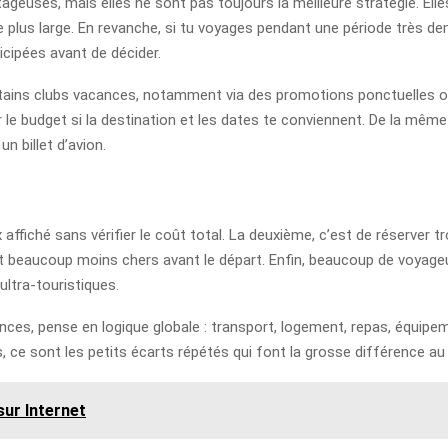
euses, mais elles ne sont pas toujours la meilleure stratégie. Elles s
e plus large. En revanche, si tu voyages pendant une période très de
icipées avant de décider.
rtains clubs vacances, notamment via des promotions ponctuelles o
er le budget si la destination et les dates te conviennent. De la même
n billet d’avion.
 affiché sans vérifier le coût total. La deuxième, c’est de réserver tr
nt beaucoup moins chers avant le départ. Enfin, beaucoup de voyageu
ltra-touristiques.
nces, pense en logique globale : transport, logement, repas, équipem
, ce sont les petits écarts répétés qui font la grosse différence au 
sur Internet