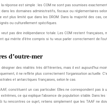
, la réponse est simple : les COM ne sont pas soumises exacteme
s les domaines administratifs, fiscaux ou réglementaires selon le 
ole est plus limité que dans les DROM. Dans la majorité des cas, 
loignés ou culturellement spécifiques.
e veut pas dire indépendance totale. Les COM restent françaises, m
 qui mérite d’être compris si tu veux parler correctement de l’outre
ires d’outre-mer
 désigner des réalités très différentes, mais il est aujourd’hui moin
uement, il ne reflète plus correctement l’organisation actuelle. C
trales et antarctiques françaises, selon le cas.
TAAF, constituent un cas particulier. Elles ne correspondent pas à
 extrêmes, ce qui explique l’absence de population stable. Dans les fa
l. Si tu rencontres ce sujet, retiens simplement que les TAAF ne