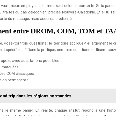
l vaut mieux employer le terme exact selon le contexte. Si tu parle
 tu traites du cas calédonien, précise Nouvelle-Calédonie. Et si tu f
arté du message, mais aussi sa crédibilité.
lement entre DROM, COM, TOM et TA
. Pose-toi trois questions : le territoire applique-t-il largement l
t spécifique ? Dans la pratique, ces trois questions suffisent souven
ropole, avec adaptations possibles.
us marquées.
ct des COM classiques.
lation permanente.
road trip dans les régions normandes
ns le même panier. En réalité, chaque statut répond à une histo