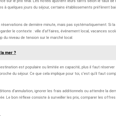
e sur le prix final. Les hôtels ajustent leurs tarifs selon le taux de
res à quelques jours du séjour, certains établissements préfèrent bai
es réservations de dernière minute, mais pas systématiquement. Si l
 regarder le contexte : ville d’affaires, événement local, vacances s
 du niveau de tension sur le marché local.
 la mer ?
estination est populaire ou limitée en capacité, plus il faut réserver t
roche du séjour. Ce que cela implique pour toi, c’est qu’il faut compa
onditions d’annulation, ignorer les frais additionnels ou attendre la d
e. Le bon réflexe consiste à surveiller les prix, comparer les offres