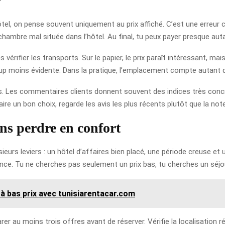
r
l, on pense souvent uniquement au prix affiché. C’est une erreur cl
hambre mal située dans l’hôtel. Au final, tu peux payer presque autan
 vérifier les transports. Sur le papier, le prix paraît intéressant, ma
 moins évidente. Dans la pratique, l’emplacement compte autant qu
nts. Les commentaires clients donnent souvent des indices très concrets
faire un bon choix, regarde les avis les plus récents plutôt que la not
s perdre en confort
ieurs leviers : un hôtel d’affaires bien placé, une période creuse 
ence. Tu ne cherches pas seulement un prix bas, tu cherches un séjou
e à bas prix avec tunisiarentacar.com
 au moins trois offres avant de réserver. Vérifie la localisation réel