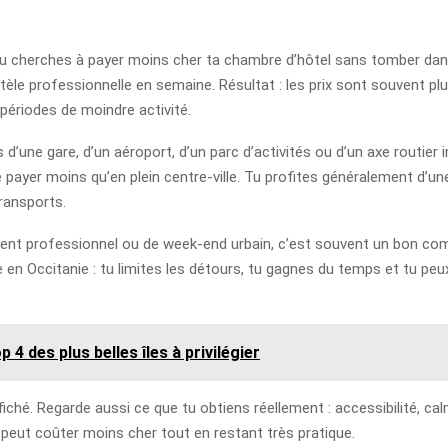
si tu cherches à payer moins cher ta chambre d’hôtel sans tomber 
tèle professionnelle en semaine. Résultat : les prix sont souvent plus
périodes de moindre activité.
 d’une gare, d’un aéroport, d’un parc d’activités ou d’un axe routier
e payer moins qu’en plein centre-ville. Tu profites généralement d’u
transports.
ement professionnel ou de week-end urbain, c’est souvent un bon co
 en Occitanie : tu limites les détours, tu gagnes du temps et tu peu
4 des plus belles îles à privilégier
ffiché. Regarde aussi ce que tu obtiens réellement : accessibilité, cal
i peut coûter moins cher tout en restant très pratique.