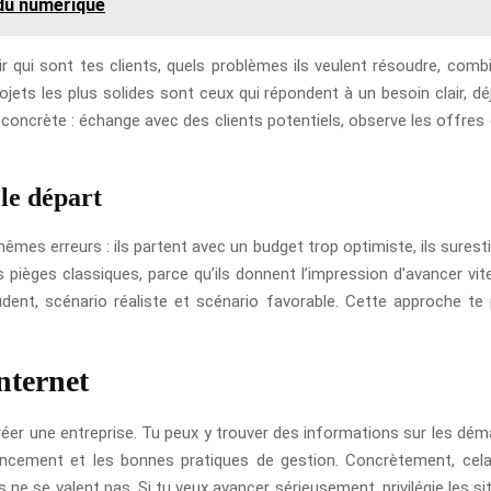
 du numérique
r qui sont tes clients, quels problèmes ils veulent résoudre, comb
rojets les plus solides sont ceux qui répondent à un besoin clair, dé
oncrète : échange avec des clients potentiels, observe les offres ex
 le départ
s erreurs : ils partent avec un budget trop optimiste, ils surestime
ièges classiques, parce qu’ils donnent l’impression d’avancer vite al
rudent, scénario réaliste et scénario favorable. Cette approche te
nternet
réer une entreprise. Tu peux y trouver des informations sur les déma
 lancement et les bonnes pratiques de gestion. Concrètement, cela
 ne se valent pas. Si tu veux avancer sérieusement, privilégie les s