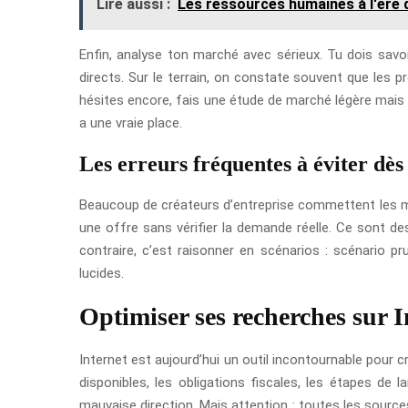
Lire aussi :
Les ressources humaines à l'ère
Enfin, analyse ton marché avec sérieux. Tu dois savoi
directs. Sur le terrain, on constate souvent que les p
hésites encore, fais une étude de marché légère mais c
a une vraie place.
Les erreurs fréquentes à éviter dès
Beaucoup de créateurs d’entreprise commettent les même
une offre sans vérifier la demande réelle. Ce sont des p
contraire, c’est raisonner en scénarios : scénario p
lucides.
Optimiser ses recherches sur I
Internet est aujourd’hui un outil incontournable pour c
disponibles, les obligations fiscales, les étapes de
mauvaise direction. Mais attention : toutes les sources