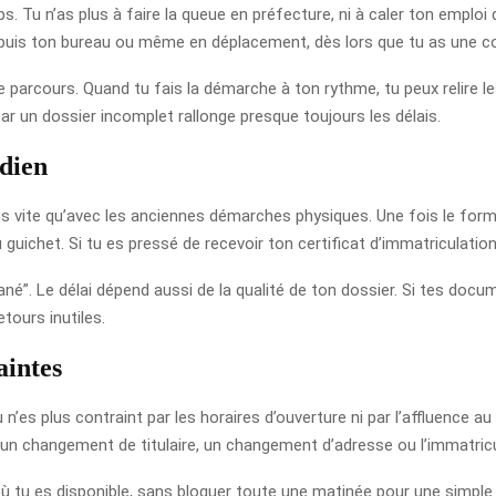
s. Tu n’as plus à faire la queue en préfecture, ni à caler ton empl
epuis ton bureau ou même en déplacement, dès lors que tu as une co
 de parcours. Quand tu fais la démarche à ton rythme, tu peux relire l
car un dossier incomplet rallonge presque toujours les délais.
dien
 vite qu’avec les anciennes démarches physiques. Une fois le formul
guichet. Si tu es pressé de recevoir ton certificat d’immatriculation
tané”. Le délai dépend aussi de la qualité de ton dossier. Si tes do
tours inutiles.
aintes
Tu n’es plus contraint par les horaires d’ouverture ni par l’affluence 
 un changement de titulaire, un changement d’adresse ou l’immatricu
tu es disponible, sans bloquer toute une matinée pour une simple 