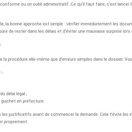
onforme ou un oubli administratif. Ce qu’il faut faire, c’est lance
le, la bonne approche est simple : vérifier immédiatement les docum
sûre de rester dans les délais et d’éviter une mauvaise surprise lors 
r
la procédure elle-même que d’erreurs simples dans le dossier. Voici
 ;
u délai légal ;
 guichet en préfecture.
s les justificatifs avant de commencer la demande. Cela t’évite les int
ller proprement.