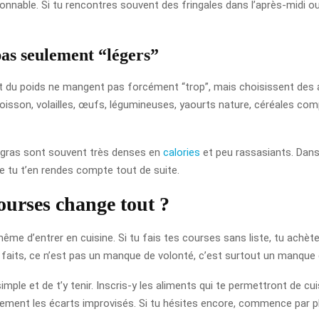
nnable. Si tu rencontres souvent des fringales dans l’après-midi ou 
 pas seulement “légers”
du poids ne mangent pas forcément “trop”, mais choisissent des al
poisson, volailles, œufs, légumineuses, yaourts nature, céréales co
ès gras sont souvent très denses en
calories
et peu rassasiants. Dans 
ue tu t’en rendes compte tout de suite.
ourses change tout ?
ême d’entrer en cuisine. Si tu fais tes courses sans liste, tu achète
 faits, ce n’est pas un manque de volonté, c’est surtout un manque d
imple et de t’y tenir. Inscris-y les aliments qui te permettront de cui
ment les écarts improvisés. Si tu hésites encore, commence par pla