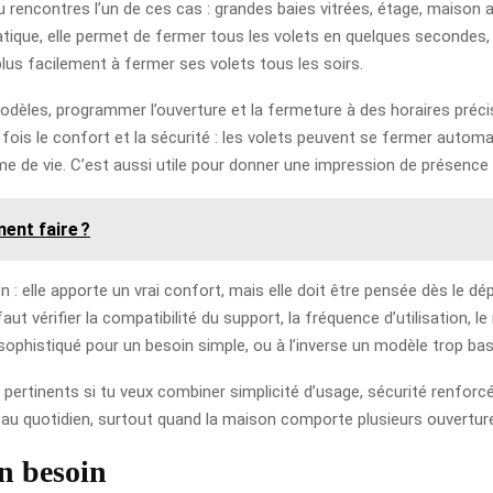
 rencontres l’un de ces cas : grandes baies vitrées, étage, maison a
ique, elle permet de fermer tous les volets en quelques secondes, sa
plus facilement à fermer ses volets tous les soirs.
odèles, programmer l’ouverture et la fermeture à des horaires préci
a fois le confort et la sécurité : les volets peuvent se fermer auto
de vie. C’est aussi utile pour donner une impression de présence 
ent faire ?
 : elle apporte un vrai confort, mais elle doit être pensée dès le dé
faut vérifier la compatibilité du support, la fréquence d’utilisation, l
sophistiqué pour un besoin simple, ou à l’inverse un modèle trop basi
pertinents si tu veux combiner simplicité d’usage, sécurité renforcé
u au quotidien, surtout quand la maison comporte plusieurs ouverture
on besoin