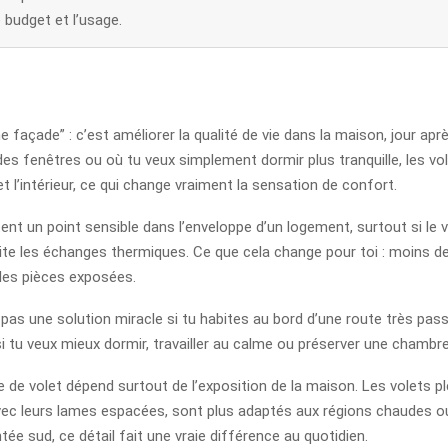
e budget et l’usage.
 façade” : c’est améliorer la qualité de vie dans la maison, jour apr
 des fenêtres ou où tu veux simplement dormir plus tranquille, les v
et l’intérieur, ce qui change vraiment la sensation de confort.
estent un point sensible dans l’enveloppe d’un logement, surtout si le
mite les échanges thermiques. Ce que cela change pour toi : moins de 
 les pièces exposées.
st pas une solution miracle si tu habites au bord d’une route très pas
si tu veux mieux dormir, travailler au calme ou préserver une chambre 
pe de volet dépend surtout de l’exposition de la maison. Les volets 
avec leurs lames espacées, sont plus adaptés aux régions chaudes ou a
ientée sud, ce détail fait une vraie différence au quotidien.