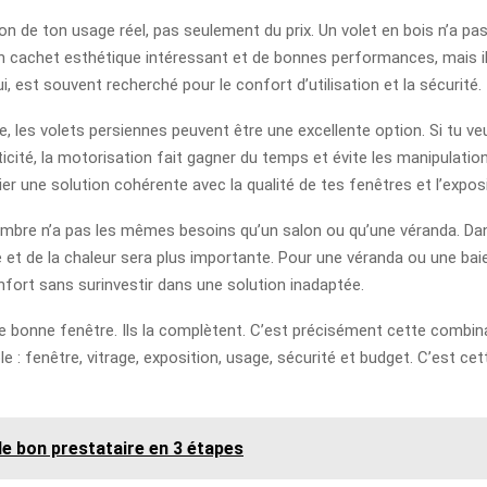
ction de ton usage réel, pas seulement du prix. Un volet en bois n’a 
n cachet esthétique intéressant et de bonnes performances, mais i
lui, est souvent recherché pour le confort d’utilisation et la sécurité.
, les volets persiennes peuvent être une excellente option. Si tu veux
ticité, la motorisation fait gagner du temps et évite les manipulation
ier une solution cohérente avec la qualité de tes fenêtres et l’expos
hambre n’a pas les mêmes besoins qu’un salon ou qu’une véranda. Da
re et de la chaleur sera plus importante. Pour une véranda ou une baie
onfort sans surinvestir dans une solution inadaptée.
ne bonne fenêtre. Ils la complètent. C’est précisément cette combina
 : fenêtre, vitrage, exposition, usage, sécurité et budget. C’est ce
le bon prestataire en 3 étapes