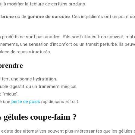
si à modifier la texture de certains produits.
 brune
ou de
gomme de caroube
. Ces ingrédients ont un point c
ces produits ne sont pas anodins. S’ils sont utilisés trop souvent, m
ments, une sensation d’inconfort ou un transit perturbé. Ils peuve
place de repas structurés.
 prendre
sitent une bonne hydratation.
ouble digestif ou un traitement médical.
 “mieux”.
re une
perte de poids
rapide sans effort.
s gélules coupe-faim ?
il existe des alternatives souvent plus intéressantes que les gélules 