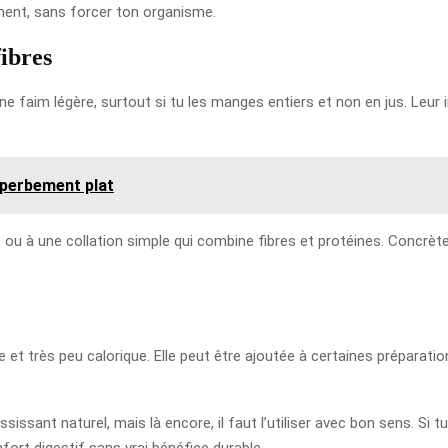
ment, sans forcer ton organisme.
fibres
e faim légère, surtout si tu les manges entiers et non en jus. Leur i
uperbement plat
ou à une collation simple qui combine fibres et protéines. Concrè
e et très peu calorique. Elle peut être ajoutée à certaines préparati
sissant naturel, mais là encore, il faut l’utiliser avec bon sens. Si 
fort digestif sans vrai bénéfice durable.