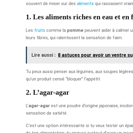
souvent de miser sur des
aliments
qui rassasient vrai
1. Les aliments riches en eau et en 
Les
fruits
comme la
pomme
peuvent aider à calmer un
leurs fibres, qui ralentissent la sensation de faim.
Lire aussi :
8 astuces pour avoir un ventre s
Tu peux aussi penser aux légumes, aux soupes légères 
qu’un produit censé “bloquer” l’appétit.
2. L’agar-agar
L’
agar-agar
est une poudre d’origine japonaise, inodor
sensation de satiété.
C’est une option intéressante si tu veux tester un épais
de ton alimentation, tu risques surtout d’avoir un incon