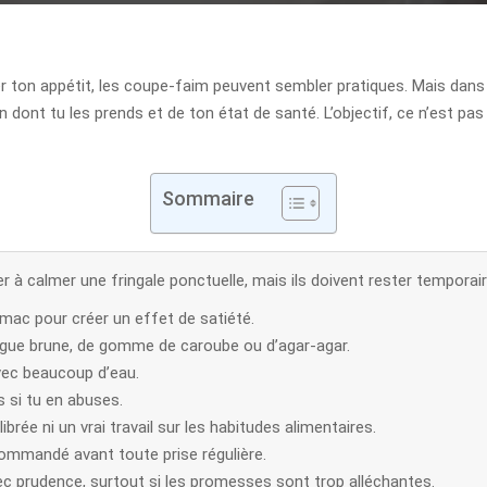
 ton appétit, les coupe-faim peuvent sembler pratiques. Mais dans le
 dont tu les prends et de ton état de santé. L’objectif, ce n’est pas
Sommaire
 à calmer une fringale ponctuelle, mais ils doivent rester temporair
omac pour créer un effet de satiété.
lgue brune, de gomme de caroube ou d’agar-agar.
avec beaucoup d’eau.
s si tu en abuses.
brée ni un vrai travail sur les habitudes alimentaires.
ommandé avant toute prise régulière.
vec prudence, surtout si les promesses sont trop alléchantes.