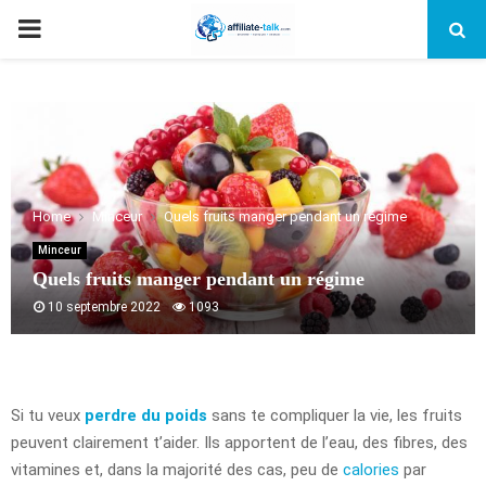
PRIMARY
MENU
Home
Minceur
Quels fruits manger pendant un régime
Minceur
Quels fruits manger pendant un régime
10 septembre 2022
1093
Si tu veux
perdre du poids
sans te compliquer la vie, les fruits
peuvent clairement t’aider. Ils apportent de l’eau, des fibres, des
vitamines et, dans la majorité des cas, peu de
calories
par