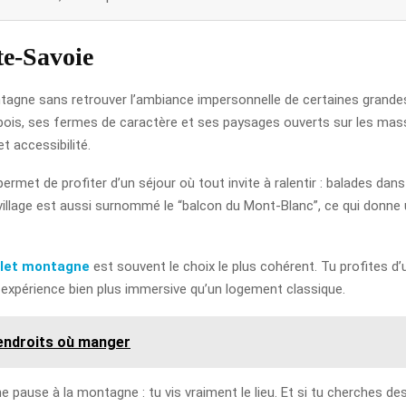
te-Savoie
montagne sans retrouver l’ambiance impersonnelle de certaines gran
 bois, ses fermes de caractère et ses paysages ouverts sur les massi
et accessibilité.
ermet de profiter d’un séjour où tout invite à ralentir : balades dan
lage est aussi surnommé le “balcon du Mont-Blanc”, ce qui donne un
alet montagne
est souvent le choix le plus cohérent. Tu profites d’
e expérience bien plus immersive qu’un logement classique.
 endroits où manger
e pause à la montagne : tu vis vraiment le lieu. Et si tu cherches de