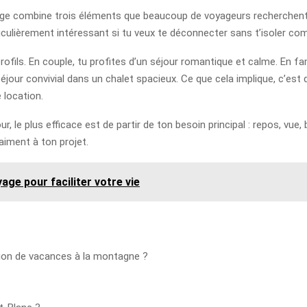
illage combine trois éléments que beaucoup de voyageurs recherchent 
iculièrement intéressant si tu veux te déconnecter sans t’isoler 
ofils. En couple, tu profites d’un séjour romantique et calme. En fa
 séjour convivial dans un chalet spacieux. Ce que cela implique, c’es
 location.
ur, le plus efficace est de partir de ton besoin principal : repos, vue,
aiment à ton projet.
age pour faciliter votre vie
ion de vacances à la montagne ?