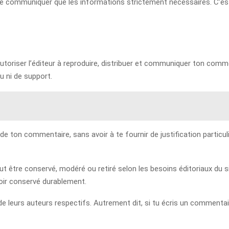
 ne communiquer que les informations strictement nécessaires. C’est
toriser l’éditeur à reproduire, distribuer et communiquer ton comment
eu ni de support.
 de ton commentaire, sans avoir à te fournir de justification partic
être conservé, modéré ou retiré selon les besoins éditoriaux du site
oir conservé durablement.
 leurs auteurs respectifs. Autrement dit, si tu écris un commentair