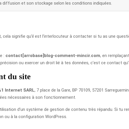
a diffusion et son stockage selon les conditions indiquées.
cela signifie qu’il est l’interlocuteur à contacter si tu as une ques
e :
contact[arrobase]blog-comment-mincir.com
, en remplaçant
récision ou exercer un droit lié à tes données, c’est ce contact qu’il 
t du site
1 Internet SARL
, 7 place de la Gare, BP 70109, 57201 Sarreguemin
nnées nécessaires à son fonctionnement.
l’utilisation d’un système de gestion de contenu très répandu. Si tu r
ion ou à la configuration WordPress.