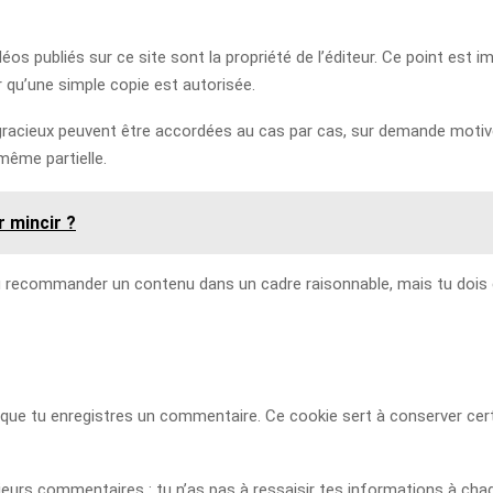
os publiés sur ce site sont la propriété de l’éditeur. Ce point est i
 qu’une simple copie est autorisée.
gracieux peuvent être accordées au cas par cas, sur demande motivée.
même partielle.
 mincir ?
ou recommander un contenu dans un cadre raisonnable, mais tu dois évi
rsque tu enregistres un commentaire. Ce cookie sert à conserver ce
usieurs commentaires : tu n’as pas à ressaisir tes informations à chaq