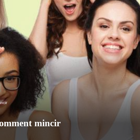
ncir
 comment mincir