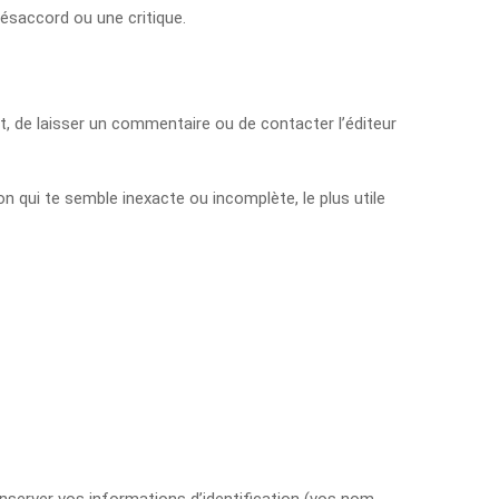
 désaccord ou une critique.
ent, de laisser un commentaire ou de contacter l’éditeur
on qui te semble inexacte ou incomplète, le plus utile
nserver vos informations d’identification (vos nom,