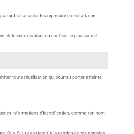
mportant si tu souhaites reprendre un extrait, une
 Si tu veux réutiliser un contenu, le plus sûr est
ter toute réutilisation qui pourrait porter atteinte
rtaines informations d’identification, comme ton nom,
ue fois. Si tu es attentif à la gestion de tes données,