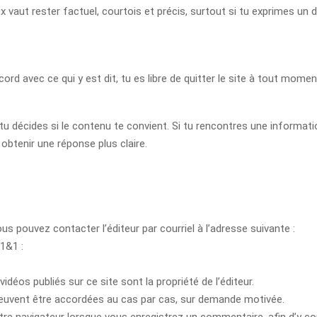
ux vaut rester factuel, courtois et précis, surtout si tu exprimes un
ccord avec ce qui y est dit, tu es libre de quitter le site à tout mom
 tu décides si le contenu te convient. Si tu rencontres une informati
obtenir une réponse plus claire.
 pouvez contacter l’éditeur par courriel à l’adresse suivante :
 1&1 :
idéos publiés sur ce site sont la propriété de l’éditeur.
 peuvent être accordées au cas par cas, sur demande motivée.
tre navigateur lorsque vous enregistrez un commentaire, afin d’y co