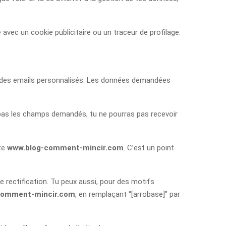
avec un cookie publicitaire ou un traceur de profilage.
 par des emails personnalisés. Les données demandées
is pas les champs demandés, tu ne pourras pas recevoir
ite
www.blog-comment-mincir.com
. C’est un point
e rectification. Tu peux aussi, pour des motifs
-comment-mincir.com
, en remplaçant “[arrobase]” par