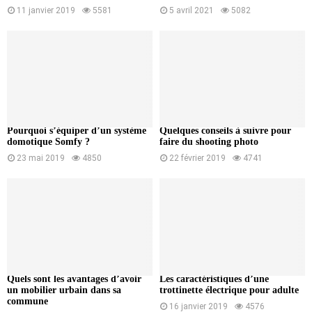
11 janvier 2019
5581
5 avril 2021
5082
Pourquoi s’équiper d’un système
Quelques conseils à suivre pour
domotique Somfy ?
faire du shooting photo
23 mai 2019
4850
22 février 2019
4741
Quels sont les avantages d’avoir
Les caractéristiques d’une
un mobilier urbain dans sa
trottinette électrique pour adulte
commune
16 janvier 2019
4576