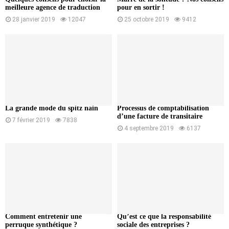
meilleure agence de traduction
pour en sortir !
28 janvier 2019
12047
25 octobre 2019
9412
La grande mode du spitz nain
Processus de comptabilisation
d’une facture de transitaire
7 février 2019
7838
4 septembre 2019
6137
Comment entretenir une
Qu’est ce que la responsabilité
perruque synthétique ?
sociale des entreprises ?