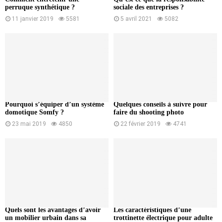
perruque synthétique ?
sociale des entreprises ?
11 janvier 2019
5581
5 avril 2021
5082
Pourquoi s’équiper d’un système
Quelques conseils à suivre pour
domotique Somfy ?
faire du shooting photo
23 mai 2019
4850
22 février 2019
4741
Quels sont les avantages d’avoir
Les caractéristiques d’une
un mobilier urbain dans sa
trottinette électrique pour adulte