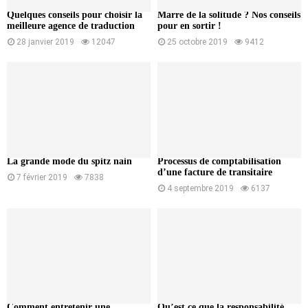
Quelques conseils pour choisir la
Marre de la solitude ? Nos conseils
meilleure agence de traduction
pour en sortir !
28 janvier 2019
12047
25 octobre 2019
9412
La grande mode du spitz nain
Processus de comptabilisation
d’une facture de transitaire
7 février 2019
7838
4 septembre 2019
6137
Comment entretenir une
Qu’est ce que la responsabilité