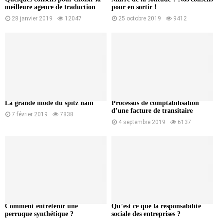
meilleure agence de traduction
pour en sortir !
28 janvier 2019
12047
25 octobre 2019
9412
La grande mode du spitz nain
Processus de comptabilisation
d’une facture de transitaire
7 février 2019
7838
4 septembre 2019
6137
Comment entretenir une
Qu’est ce que la responsabilité
perruque synthétique ?
sociale des entreprises ?