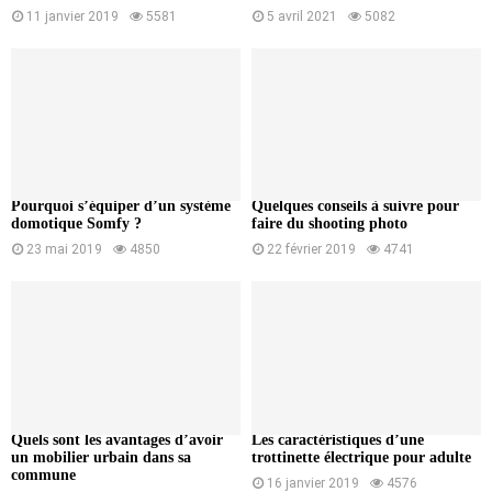
11 janvier 2019
5581
5 avril 2021
5082
Pourquoi s’équiper d’un système
Quelques conseils à suivre pour
domotique Somfy ?
faire du shooting photo
23 mai 2019
4850
22 février 2019
4741
Quels sont les avantages d’avoir
Les caractéristiques d’une
un mobilier urbain dans sa
trottinette électrique pour adulte
commune
16 janvier 2019
4576