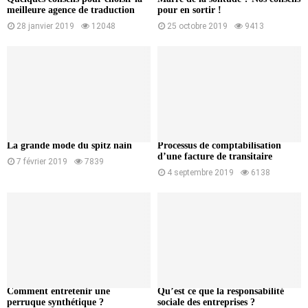
meilleure agence de traduction
pour en sortir !
28 janvier 2019
12048
25 octobre 2019
9413
La grande mode du spitz nain
Processus de comptabilisation
d’une facture de transitaire
7 février 2019
7839
4 septembre 2019
6138
Comment entretenir une
Qu’est ce que la responsabilité
perruque synthétique ?
sociale des entreprises ?