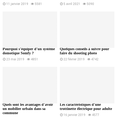
11 janvier 2019
5581
5 avril 2021
5090
Pourquoi s’équiper d’un système
Quelques conseils à suivre pour
domotique Somfy ?
faire du shooting photo
23 mai 2019
4851
22 février 2019
4742
Quels sont les avantages d’avoir
Les caractéristiques d’une
un mobilier urbain dans sa
trottinette électrique pour adulte
commune
16 janvier 2019
4577