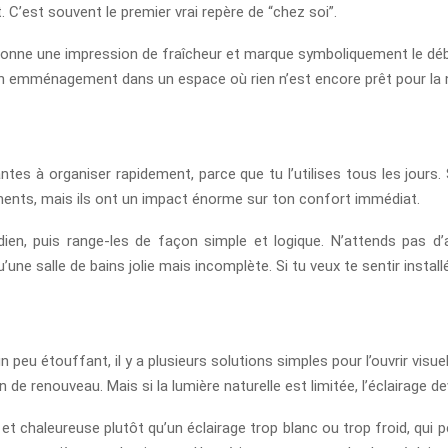
C’est souvent le premier vrai repère de “chez soi”.
lle donne une impression de fraîcheur et marque symboliquement le débu
r ton emménagement dans un espace où rien n’est encore prêt pour la n
ntes à organiser rapidement, parce que tu l’utilises tous les jours.
éments, mais ils ont un impact énorme sur ton confort immédiat.
ien, puis range-les de façon simple et logique. N’attends pas d’a
une salle de bains jolie mais incomplète. Si tu veux te sentir installé 
n peu étouffant, il y a plusieurs solutions simples pour l’ouvrir vis
n de renouveau. Mais si la lumière naturelle est limitée, l’éclairage 
t chaleureuse plutôt qu’un éclairage trop blanc ou trop froid, qui p