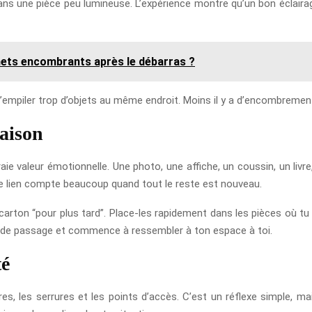
ans une pièce peu lumineuse. L’expérience montre qu’un bon éclairag
hets encombrants après le débarras ?
d’empiler trop d’objets au même endroit. Moins il y a d’encombrement 
maison
aie valeur émotionnelle. Une photo, une affiche, un coussin, un livre
 ce lien compte beaucoup quand tout le reste est nouveau.
arton “pour plus tard”. Place-les rapidement dans les pièces où tu
u de passage et commence à ressembler à ton espace à toi.
té
s, les serrures et les points d’accès. C’est un réflexe simple, mai