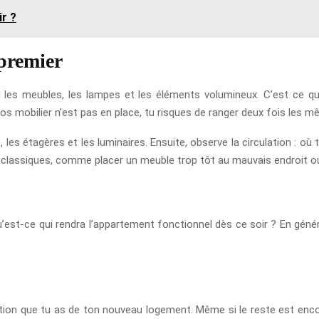
r ?
 premier
rd les meubles, les lampes et les éléments volumineux. C’est ce q
s mobilier n’est pas en place, tu risques de ranger deux fois les m
 les étagères et les luminaires. Ensuite, observe la circulation : où 
s classiques, comme placer un meuble trop tôt au mauvais endroit ou
u’est-ce qui rendra l’appartement fonctionnel dès ce soir ? En génér
ption que tu as de ton nouveau logement. Même si le reste est enco