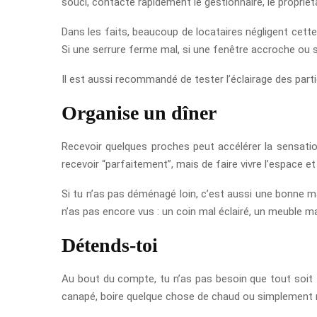
souci, contacte rapidement le gestionnaire, le propriéta
Dans les faits, beaucoup de locataires négligent cette
Si une serrure ferme mal, si une fenêtre accroche ou si
Il est aussi recommandé de tester l’éclairage des parti
Organise un dîner
Recevoir quelques proches peut accélérer la sensation 
recevoir “parfaitement”, mais de faire vivre l’espace et
Si tu n’as pas déménagé loin, c’est aussi une bonne ma
n’as pas encore vus : un coin mal éclairé, un meuble m
Détends-toi
Au bout du compte, tu n’as pas besoin que tout soit te
canapé, boire quelque chose de chaud ou simplement ne