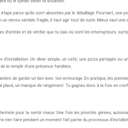
ire ou le syndic selon ta situation.
 étape parce qu’ils sont absorbés par le déballage. Pourtant, une p
 un verrou semble fragile, il faut agir tout de suite. Mieux vaut un
es d’entrée et de vérifier que tu sais où sont les interrupteurs, sur
d’installation. Un dîner simple, un café, une pizza partagée ou un 
 de le remplir d’une présence familière.
nière de garder un lien avec ton entourage. En pratique, les premie
al placé, un manque de rangement. Tu gagnes donc à la fois en confo
rminé pour te sentir mieux. Une fois les priorités gérées, autorise-
 rien faire pendant un moment fait partie du processus d’installat