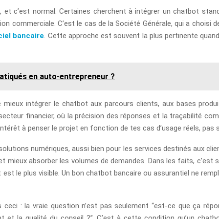
t c’est normal. Certaines cherchent à intégrer un chatbot standa
tion commerciale. C’est le cas de la Société Générale, qui a choisi 
ciel bancaire
. Cette approche est souvent la plus pertinente quand
ratiqués en auto-entrepreneur ?
ieux intégrer le chatbot aux parcours clients, aux bases produits
ecteur financier, où la précision des réponses et la traçabilité com
intérêt à penser le projet en fonction de tes cas d’usage réels, pas
solutions numériques, aussi bien pour les services destinés aux clie
s et mieux absorber les volumes de demandes. Dans les faits, c’est s
est le plus visible. Un bon chatbot bancaire ou assurantiel ne rempla
tiens ceci : la vraie question n’est pas seulement “est-ce que ça r
nt et la qualité du conseil ?”. C’est à cette condition qu’un ch