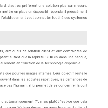
rd, d’autres préfèrent une solution plus sur mesure,
de mettre en place un dispositif répondant précisément
 l’établissement veut connecter l’outil à ses systèmes
, aux outils de relation client et aux contraintes de
ptent autant que la rapidité. Si tu es dans une banque,
 seulement en fonction de la technologie disponible.
nts que pour les usages internes. Leur objectif reste le
ouvent dans les activités répétitives, les demandes de
ce pas l’humain : il lui permet de se concentrer là où il
épond automatiquement ?”, mais plutôt “est-ce que cela
atbot comme Watson devient un investissement utile et