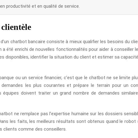
en productivité et en qualité de service.
clientèle
 d’un chatbot bancaire consiste à mieux qualifier les besoins du cli
té enrichi de nouvelles fonctionnalités pour aider à conseiller les 
es disponibles, identifier la situation du client et estimer sa capac
anque ou un service financier, c’est que le chatbot ne se limite plus
les demandes les plus courantes et prépare le terrain pour un con
es équipes doivent traiter un grand nombre de demandes similair
tbot ne remplace pas l’expertise humaine sur les dossiers sensibles. I
Dans les faits, les meilleurs résultats sont obtenus quand le robot s
es clients comme des conseillers.