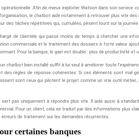
ge opérationnelle. Afin de mieux exploiter Watson dans son service co
’organisation, le chatbot aide notamment à retrouver plus vite des i
 sur des tâches répétitives qui, cumulées, pèsent lourd sur la journée 
 chargé de clientèle qui passe moins de temps à chercher une in
tion commerciale et le traitement des dossiers à forte valeur ajouté
mant. Pour la banque, le gain est double : plus de productivité et un
un chatbot bien installé suffit à lui seul à améliorer toute l’expérienc
t des règles de réponse cohérentes. Si ces éléments sont mal géré
issent sont ceux qui pilotent le projet comme un vrai outil métier, 
 sert pas uniquement à répondre plus vite. Il aide aussi à standard
rcial. Pour un client, cela se traduit par des informations plus cla
es erreurs de traitement sur les demandes récurrentes.
pour certaines banques