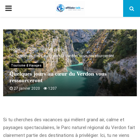
PRIMARY
MENU
Home
Tourisme & Voyages
Quelques jours au cœur du Verdon vous ressourceront
Tourisme & Voyages
Quelques jours au cœur du Verdon vous
ressourceront
27 janvier 2020
1207
Si tu cherches des vacances qui mêlent grand air, calme et
paysages spectaculaires, le Parc naturel régional du Verdon fait
clairement partie des destinations à privilégier. Ici, tu ne viens