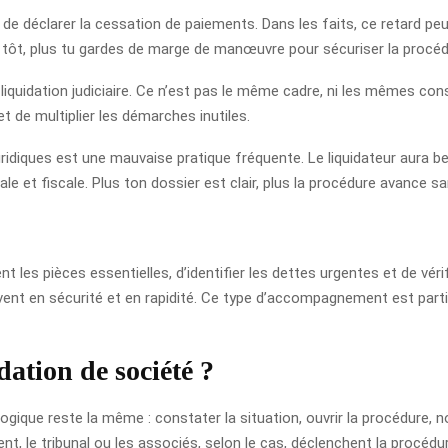
de déclarer la cessation de paiements. Dans les faits, ce retard peut
is tôt, plus tu gardes de marge de manœuvre pour sécuriser la procéd
t liquidation judiciaire. Ce n’est pas le même cadre, ni les mêmes co
 de multiplier les démarches inutiles.
diques est une mauvaise pratique fréquente. Le liquidateur aura beso
ale et fiscale. Plus ton dossier est clair, plus la procédure avance s
 les pièces essentielles, d’identifier les dettes urgentes et de véri
nt en sécurité et en rapidité. Ce type d’accompagnement est particu
ation de société ?
logique reste la même : constater la situation, ouvrir la procédure, 
nt, le tribunal ou les associés, selon le cas, déclenchent la procédu