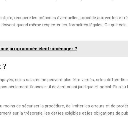
’inventaire, récupère les créances éventuelles, procède aux ventes et r
doivent quand même respecter les formalités légales. Ce que cela c
cence programmée électroménager ?
 ?
mpayés, si les salaires ne peuvent plus être versés, si les dettes fis
s seulement financier : il devient aussi juridique et social. Plus tu la
 moins de sécuriser la procédure, de limiter les erreurs et de protég
ment sur la trésorerie, les dettes exigibles et les obligations de publ