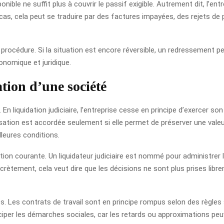
nible ne suffit plus à couvrir le passif exigible. Autrement dit, l’ent
, cela peut se traduire par des factures impayées, des rejets de pr
a procédure. Si la situation est encore réversible, un redressement pe
conomique et juridique.
tion d’une société
é. En liquidation judiciaire, l’entreprise cesse en principe d’exercer s
risation est accordée seulement si elle permet de préserver une vale
lleures conditions.
estion courante. Un liquidateur judiciaire est nommé pour administrer
ncrètement, cela veut dire que les décisions ne sont plus prises libr
s. Les contrats de travail sont en principe rompus selon des règles 
nticiper les démarches sociales, car les retards ou approximations p