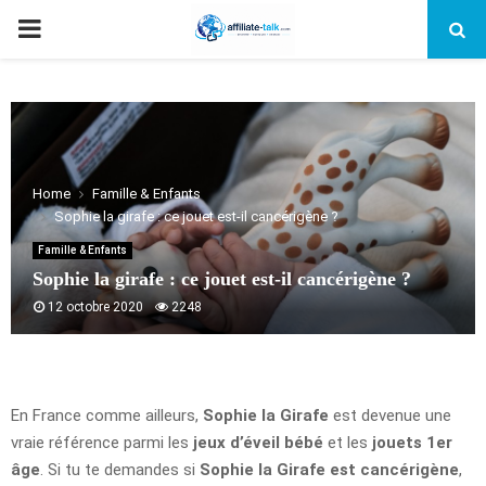
PRIMARY
MENU
Home
Famille & Enfants
Sophie la girafe : ce jouet est-il cancérigène ?
Famille & Enfants
Sophie la girafe : ce jouet est-il cancérigène ?
12 octobre 2020
2248
En France comme ailleurs,
Sophie la Girafe
est devenue une
vraie référence parmi les
jeux d’éveil bébé
et les
jouets 1er
âge
. Si tu te demandes si
Sophie la Girafe est cancérigène
,