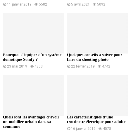
11 janvier 2019
5582
5 avril 2021
5092
Pourquoi s’équiper d’un système
Quelques conseils à suivre pour
domotique Somfy ?
faire du shooting photo
23 mai 2019
4853
22 février 2019
4742
Quels sont les avantages d’avoir
Les caractéristiques d’une
un mobilier urbain dans sa
trottinette électrique pour adulte
commune
16 janvier 2019
4578