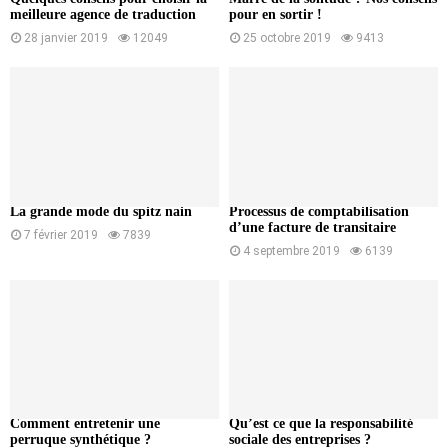
meilleure agence de traduction
pour en sortir !
28 janvier 2019
12049
25 octobre 2019
9413
La grande mode du spitz nain
Processus de comptabilisation
d’une facture de transitaire
7 février 2019
7839
4 septembre 2019
6139
Comment entretenir une
Qu’est ce que la responsabilité
perruque synthétique ?
sociale des entreprises ?