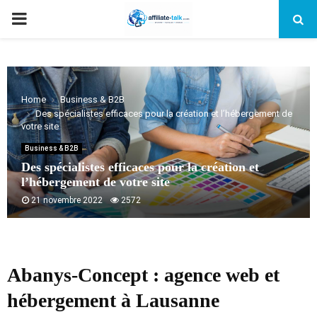
PRIMARY
MENU
Home
Business & B2B
Des spécialistes efficaces pour la création et l’hébergement de
votre site
Business & B2B
Des spécialistes efficaces pour la création et
l’hébergement de votre site
21 novembre 2022
2572
Abanys-Concept : agence web et
hébergement à Lausanne