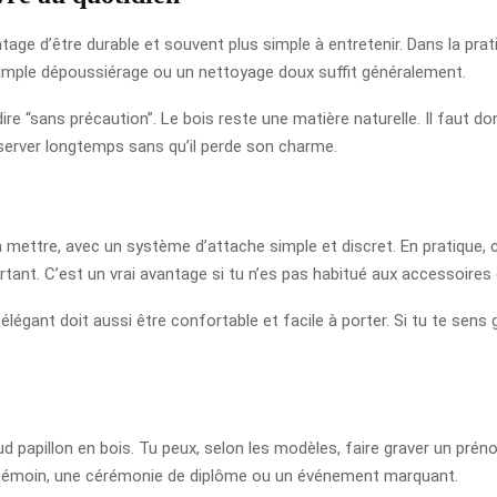
ntage d’être durable et souvent plus simple à entretenir. Dans la prati
 simple dépoussiérage ou un nettoyage doux suffit généralement.
ire “sans précaution”. Le bois reste une matière naturelle. Il faut don
nserver longtemps sans qu’il perde son charme.
ettre, avec un système d’attache simple et discret. En pratique, c
tant. C’est un vrai avantage si tu n’es pas habitué aux accessoires
élégant doit aussi être confortable et facile à porter. Si tu te sens 
d papillon en bois. Tu peux, selon les modèles, faire graver un pré
e témoin, une cérémonie de diplôme ou un événement marquant.