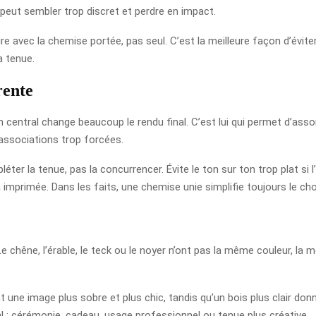
 peut sembler trop discret et perdre en impact.
e avec la chemise portée, pas seul. C’est la meilleure façon d’évite
a tenue.
rente
n central change beaucoup le rendu final. C’est lui qui permet d’asso
 associations trop forcées.
mpléter la tenue, pas la concurrencer. Évite le ton sur ton trop plat s
imprimée. Dans les faits, une chemise unie simplifie toujours le cho
chêne, l’érable, le teck ou le noyer n’ont pas la même couleur, la 
ne image plus sobre et plus chic, tandis qu’un bois plus clair donne
al : cérémonie, cadeau, usage professionnel ou tenue plus créative.