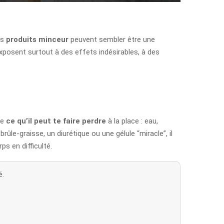
es
produits minceur
peuvent sembler être une
exposent surtout à des effets indésirables, à des
re
ce qu’il peut te faire perdre
à la place : eau,
 brûle-graisse, un diurétique ou une gélule “miracle”, il
ps en difficulté.
é.