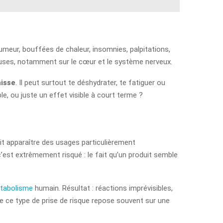
umeur, bouffées de chaleur, insomnies, palpitations,
ieuses, notamment sur le cœur et le système nerveux.
aisse
. Il peut surtout te déshydrater, te fatiguer ou
e, ou juste un effet visible à court terme ?
oit apparaître des usages particulièrement
’est extrêmement risqué : le fait qu’un produit semble
tabolisme
humain. Résultat : réactions imprévisibles,
ue ce type de prise de risque repose souvent sur une