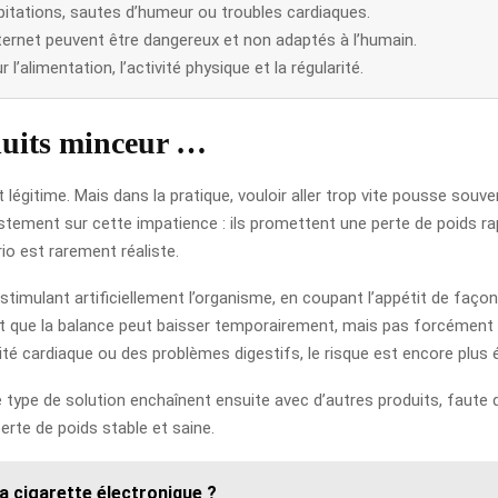
pitations, sautes d’humeur ou troubles cardiaques.
ternet peuvent être dangereux et non adaptés à l’humain.
l’alimentation, l’activité physique et la régularité.
duits minceur …
t légitime. Mais dans la pratique, vouloir aller trop vite pousse souve
ustement sur cette impatience : ils promettent une perte de poids ra
io est rarement réaliste.
imulant artificiellement l’organisme, en coupant l’appétit de façon
st que la balance peut baisser temporairement, mais pas forcément p
lité cardiaque ou des problèmes digestifs, le risque est encore plus é
ype de solution enchaînent ensuite avec d’autres produits, faute de 
erte de poids stable et saine.
 cigarette électronique ?