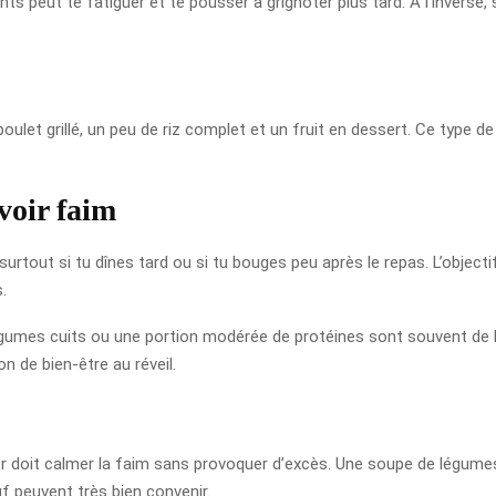
s peut te fatiguer et te pousser à grignoter plus tard. À l’inverse, s
poulet grillé, un peu de riz complet et un fruit en dessert. Ce type 
voir faim
 surtout si tu dînes tard ou si tu bouges peu après le repas. L’object
.
gumes cuits ou une portion modérée de protéines sont souvent de bo
on de bien-être au réveil.
dîner doit calmer la faim sans provoquer d’excès. Une soupe de légu
 peuvent très bien convenir.