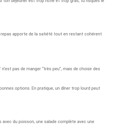
i ton déjeuner est trop riche et trop gras, tu risques le
de repas apporte de la satiété tout en restant cohérent
if n’est pas de manger “très peu”, mais de choisir des
nnes options. En pratique, un dîner trop lourd peut
mes avec du poisson, une salade complète avec une