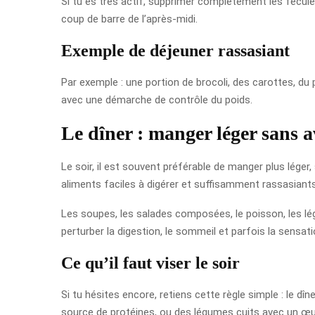
Si tu es très actif, supprimer complètement les féculent
coup de barre de l’après-midi.
Exemple de déjeuner rassasiant
Par exemple : une portion de brocoli, des carottes, du 
avec une démarche de contrôle du poids.
Le dîner : manger léger sans a
Le soir, il est souvent préférable de manger plus léger,
aliments faciles à digérer et suffisamment rassasiants
Les soupes, les salades composées, le poisson, les lé
perturber la digestion, le sommeil et parfois la sensati
Ce qu’il faut viser le soir
Si tu hésites encore, retiens cette règle simple : le 
source de protéines, ou des légumes cuits avec un œuf