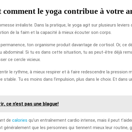
comment le yoga contribue à votre a
omesse irréaliste. Dans la pratique, le yoga agit sur plusieurs levie
ception de la faim et la capacité à mieux écouter son corps.
 permanence, ton organisme produit davantage de cortisol. Or, ce dés
au abdominal. Si tu es dans cette situation, tu as peut-être déjà r
er ce cercle vicieux.
ntir le rythme, à mieux respirer et à faire redescendre la pression 
stable. Tu es moins dans l’impulsion, plus dans le choix. Et dans u
r, ce n’est pas une blague!
tant de
calories
qu’un entraînement cardio intense, mais il peut t’aide
ent généralement que les personnes qui tiennent mieux leur routine,