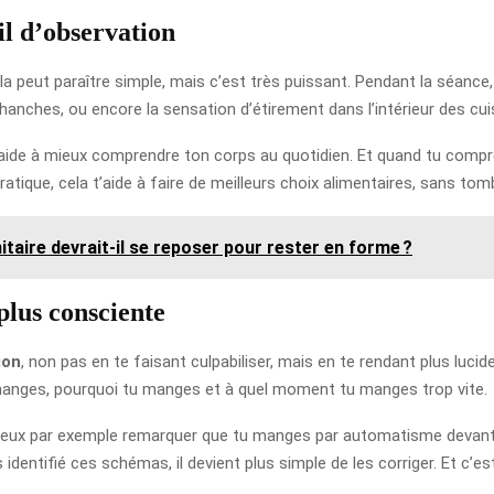
il d’observation
la peut paraître simple, mais c’est très puissant. Pendant la séance
s hanches, ou encore la sensation d’étirement dans l’intérieur des cui
t’aide à mieux comprendre ton corps au quotidien. Et quand tu compr
ratique, cela t’aide à faire de meilleurs choix alimentaires, sans tom
taire devrait-il se reposer pour rester en forme ?
plus consciente
ion
, non pas en te faisant culpabiliser, mais en te rendant plus luci
manges, pourquoi tu manges et à quel moment tu manges trop vite.
ux par exemple remarquer que tu manges par automatisme devant u
dentifié ces schémas, il devient plus simple de les corriger. Et c’est