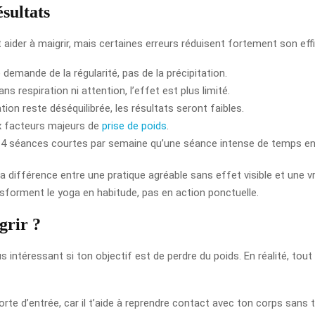
ésultats
t aider à maigrir, mais certaines erreurs réduisent fortement son effi
 demande de la régularité, pas de la précipitation.
ans respiration ni attention, l’effet est plus limité.
ation reste déséquilibrée, les résultats seront faibles.
x facteurs majeurs de
prise de poids
.
à 4 séances courtes par semaine qu’une séance intense de temps e
 la différence entre une pratique agréable sans effet visible et une 
nsforment le yoga en habitude, pas en action ponctuelle.
grir ?
 intéressant si ton objectif est de perdre du poids. En réalité, to
te d’entrée, car il t’aide à reprendre contact avec ton corps sans te