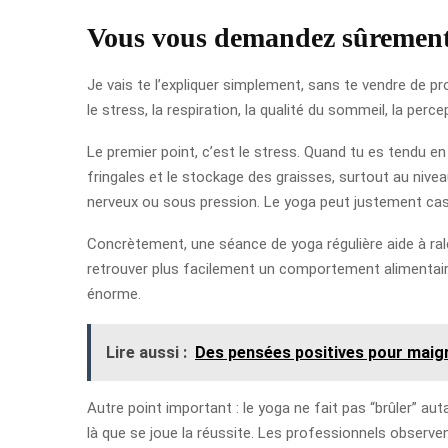
Vous vous demandez sûrement 
Je vais te l’expliquer simplement, sans te vendre de pr
le stress, la respiration, la qualité du sommeil, la per
Le premier point, c’est le stress. Quand tu es tendu en
fringales et le stockage des graisses, surtout au nive
nerveux ou sous pression. Le yoga peut justement cass
Concrètement, une séance de yoga régulière aide à rale
retrouver plus facilement un comportement alimentaire 
énorme.
Lire aussi :
Des pensées positives pour maigri
Autre point important : le yoga ne fait pas “brûler” au
là que se joue la réussite. Les professionnels observ