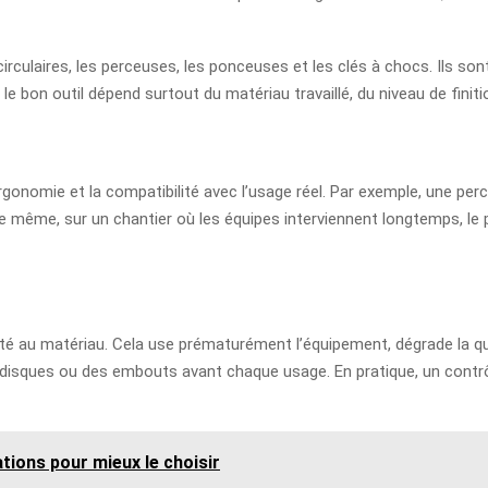
s circulaires, les perceuses, les ponceuses et les clés à chocs. Ils s
e bon outil dépend surtout du matériau travaillé, du niveau de finitio
 l’ergonomie et la compatibilité avec l’usage réel. Par exemple, une p
 même, sur un chantier où les équipes interviennent longtemps, le p
pté au matériau. Cela use prématurément l’équipement, dégrade la qual
des disques ou des embouts avant chaque usage. En pratique, un cont
tions pour mieux le choisir