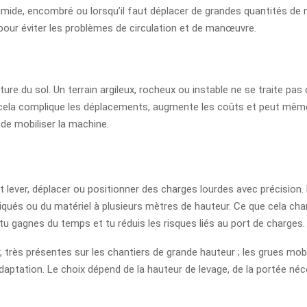
, humide, encombré ou lorsqu’il faut déplacer de grandes quantités de
 pour éviter les problèmes de circulation et de manœuvre.
ture du sol. Un terrain argileux, rocheux ou instable ne se traite pa
s, cela complique les déplacements, augmente les coûts et peut même
de mobiliser la machine.
t lever, déplacer ou positionner des charges lourdes avec précision. 
ués ou du matériel à plusieurs mètres de hauteur. Ce que cela change 
u gagnes du temps et tu réduis les risques liés au port de charges.
r, très présentes sur les chantiers de grande hauteur ; les grues mobi
daptation. Le choix dépend de la hauteur de levage, de la portée néce