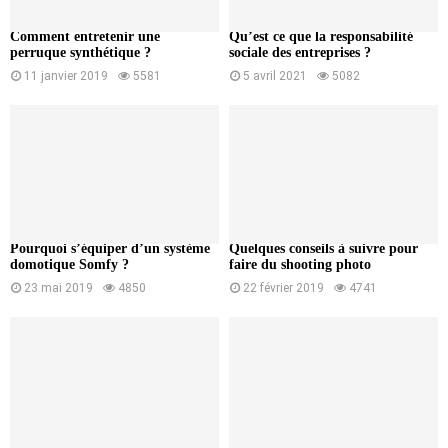
Comment entretenir une
Qu’est ce que la responsabilité
perruque synthétique ?
sociale des entreprises ?
11 janvier 2019
5581
5 avril 2021
5082
Pourquoi s’équiper d’un système
Quelques conseils à suivre pour
domotique Somfy ?
faire du shooting photo
23 mai 2019
4850
22 février 2019
4741