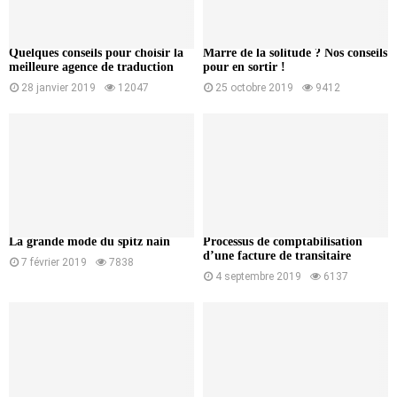
Quelques conseils pour choisir la
Marre de la solitude ? Nos conseils
meilleure agence de traduction
pour en sortir !
28 janvier 2019
12047
25 octobre 2019
9412
La grande mode du spitz nain
Processus de comptabilisation
d’une facture de transitaire
7 février 2019
7838
4 septembre 2019
6137